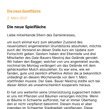
Die neue Spielfläche
2. März 2021
Die neue Spielfläche
Liebe mitwirkende Eltern des Gartenkreises,
um euch einmal kurz zum aktuellen Zustand des
neuen(alten) angemieteten Grundstücks abzuholen, möchte
euch der Vorstand an dieser Stelle kurz ein Update zum
Fortschritt geben. Gestern haben drei Elternteile und drei
Mitarbeiter des Gala-Bauers Niestroj das Gelände gerodet.
Wir haben den Bagger, welcher von uns angemietet wurde,
nochmal bis Montag verlängert um das Gelände mit dem
gehäckselten Mulch abzuziehen. Es war eine, wie wir
fanden, gute und ziemlich effektive Aktion die ja bekanntlich
unbedingt an diesem Wochenende vor dem 1. März
stattfinden musste. Der Gala- Bauer Niestroj stellte sich bei
dieser Aktion als unwahrscheinlich kooperativ heraus.
Er hat uns weiterhin seine Unterstützung zugesichert indem
er uns mit Pflanzen und Bäumen versorgen möchte. Wenn
er Bäume in Schwerte aufforstet, hat er immer Überhang
den er nicht verpflanzt bekommt. Diesen muss er aber
irgendwo im Schwerter Stadtgebiet verpflanzen. Diese